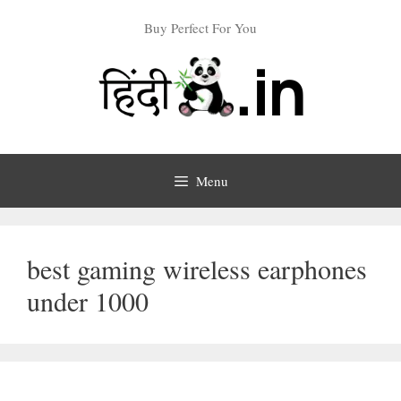
Skip
Buy Perfect For You
to
content
Menu
best gaming wireless earphones
under 1000